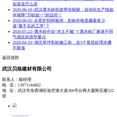
知道该怎么选
2026-06-10
>武汉透水砖批发带你探秘：自动化生产线如
何保障”万砖如一”的品控！
2026-06-02
>从窑炉到样板间：彩砖价格里藏着多少
道“看不见的工序”？
2026-05-22
>透水砖也会“水土不服”？透水砖厂家谈不同
气候区的选型要点
2026-04-10
>湖北草坪彩砖施工前，这5个基层处理步骤
不能省
返回顶部
武汉贝格建材有限公司
联系人：陈经理
电 话：13971144602
地 址：武汉市东西湖区临空港大道366号台商大厦附五楼522
室
返回首页