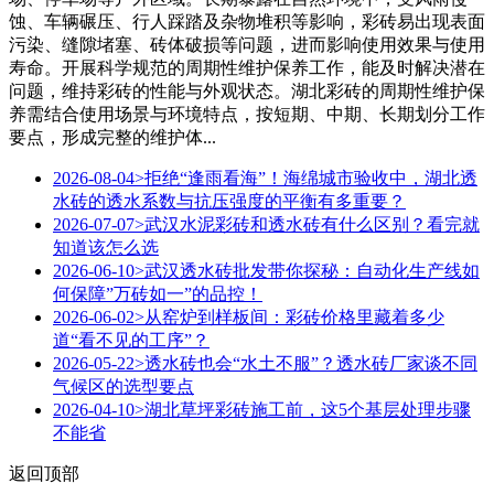
蚀、车辆碾压、行人踩踏及杂物堆积等影响，彩砖易出现表面
污染、缝隙堵塞、砖体破损等问题，进而影响使用效果与使用
寿命。开展科学规范的周期性维护保养工作，能及时解决潜在
问题，维持彩砖的性能与外观状态。湖北彩砖的周期性维护保
养需结合使用场景与环境特点，按短期、中期、长期划分工作
要点，形成完整的维护体...
2026-08-04
>拒绝“逢雨看海”！海绵城市验收中，湖北透
水砖的透水系数与抗压强度的平衡有多重要？
2026-07-07
>武汉水泥彩砖和透水砖有什么区别？看完就
知道该怎么选
2026-06-10
>武汉透水砖批发带你探秘：自动化生产线如
何保障”万砖如一”的品控！
2026-06-02
>从窑炉到样板间：彩砖价格里藏着多少
道“看不见的工序”？
2026-05-22
>透水砖也会“水土不服”？透水砖厂家谈不同
气候区的选型要点
2026-04-10
>湖北草坪彩砖施工前，这5个基层处理步骤
不能省
返回顶部