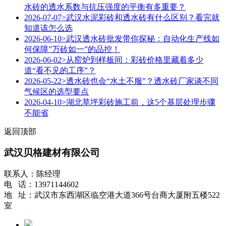
水砖的透水系数与抗压强度的平衡有多重要？
2026-07-07
>武汉水泥彩砖和透水砖有什么区别？看完就
知道该怎么选
2026-06-10
>武汉透水砖批发带你探秘：自动化生产线如
何保障”万砖如一”的品控！
2026-06-02
>从窑炉到样板间：彩砖价格里藏着多少
道“看不见的工序”？
2026-05-22
>透水砖也会“水土不服”？透水砖厂家谈不同
气候区的选型要点
2026-04-10
>湖北草坪彩砖施工前，这5个基层处理步骤
不能省
返回顶部
武汉贝格建材有限公司
联系人：陈经理
电 话：13971144602
地 址：武汉市东西湖区临空港大道366号台商大厦附五楼522
室