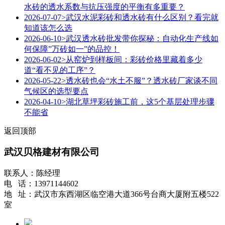
水砖的透水系数与抗压强度的平衡有多重要？
2026-07-07
>武汉水泥彩砖和透水砖有什么区别？看完就
知道该怎么选
2026-06-10
>武汉透水砖批发带你探秘：自动化生产线如
何保障”万砖如一”的品控！
2026-06-02
>从窑炉到样板间：彩砖价格里藏着多少
道“看不见的工序”？
2026-05-22
>透水砖也会“水土不服”？透水砖厂家谈不同
气候区的选型要点
2026-04-10
>湖北草坪彩砖施工前，这5个基层处理步骤
不能省
返回顶部
武汉贝格建材有限公司
联系人：陈经理
电 话：13971144602
地 址：武汉市东西湖区临空港大道366号台商大厦附五楼522
室