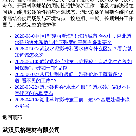
寿命。开展科学规范的周期性维护保养工作，能及时解决潜在
问题，维持彩砖的性能与外观状态。湖北彩砖的周期性维护保
养需结合使用场景与环境特点，按短期、中期、长期划分工作
要点，形成完整的维护体...
2026-08-04
>拒绝“逢雨看海”！海绵城市验收中，湖北透
水砖的透水系数与抗压强度的平衡有多重要？
2026-07-07
>武汉水泥彩砖和透水砖有什么区别？看完就
知道该怎么选
2026-06-10
>武汉透水砖批发带你探秘：自动化生产线如
何保障”万砖如一”的品控！
2026-06-02
>从窑炉到样板间：彩砖价格里藏着多少
道“看不见的工序”？
2026-05-22
>透水砖也会“水土不服”？透水砖厂家谈不同
气候区的选型要点
2026-04-10
>湖北草坪彩砖施工前，这5个基层处理步骤
不能省
返回顶部
武汉贝格建材有限公司