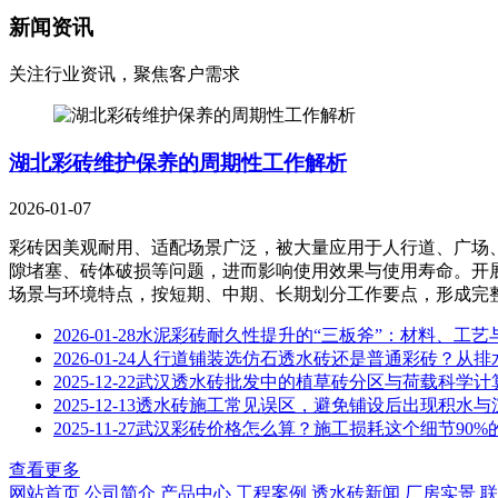
新闻资讯
关注行业资讯，聚焦客户需求
湖北彩砖维护保养的周期性工作解析
2026-01-07
彩砖因美观耐用、适配场景广泛，被大量应用于人行道、广场
隙堵塞、砖体破损等问题，进而影响使用效果与使用寿命。开
场景与环境特点，按短期、中期、长期划分工作要点，形成完整的
2026-01-28
水泥彩砖耐久性提升的“三板斧”：材料、工艺
2026-01-24
人行道铺装选仿石透水砖还是普通彩砖？从排
2025-12-22
武汉透水砖批发中的植草砖分区与荷载科学计
2025-12-13
透水砖施工常见误区，避免铺设后出现积水与
2025-11-27
武汉彩砖价格怎么算？施工损耗这个细节90%
查看更多
网站首页
公司简介
产品中心
工程案例
透水砖新闻
厂房实景
联