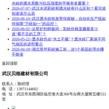
水砖的透水系数与抗压强度的平衡有多重要？
2026-07-07
>武汉水泥彩砖和透水砖有什么区别？看完就
知道该怎么选
2026-06-10
>武汉透水砖批发带你探秘：自动化生产线如
何保障”万砖如一”的品控！
2026-06-02
>从窑炉到样板间：彩砖价格里藏着多少
道“看不见的工序”？
2026-05-22
>透水砖也会“水土不服”？透水砖厂家谈不同
气候区的选型要点
2026-04-10
>湖北草坪彩砖施工前，这5个基层处理步骤
不能省
返回顶部
武汉贝格建材有限公司
联系人：陈经理
电 话：13971144602
地 址：武汉市东西湖区临空港大道366号台商大厦附五楼522
室